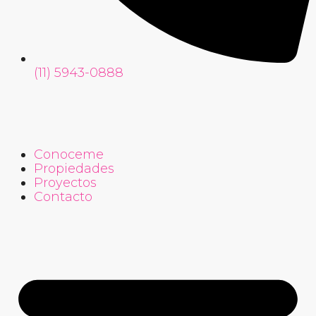
(11) 5943-0888
Conoceme
Propiedades
Proyectos
Contacto