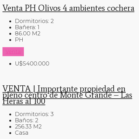
Venta PH Olivos 4 ambientes cochera
Dormitorios:
2
Bañera:
1
86.00
M2
PH
Venta
U$S400.000
VENTA | Importante propiedad en
pleno centro de Monte Grande – Las
Heras al 100
Dormitorios:
3
Baños:
2
256.33
M2
Casa