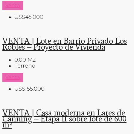
Venta
U$S45.000
VENTA | Lote en Barrio Privado Los
Robles – Proyecto de Vivienda
0.00
M2
Terreno
Venta
U$S155.000
VENTA | Casa moderna en Lares de
Canning – Etapa II sobre lote de 600
m²